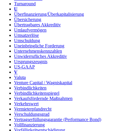
Turnaround
U
Überfinanzierung/Überkapitalisierung
Übersicherung
Übertragbares Akkreditiv
Umlaufvermögen
Umsatzerlöse
Umschuldung
Uneinbringliche Forderung
Unternehmenskennzahlen
Unwiderrufliches Akkreditiv
Ursprungszeugnis
US-GAAP
V
Valuta
Venture Capital / Wagniskapital
Verbindlichkeiten
Verbindlichkeitenspiegel
Verkaufsfördernde Maßnahmen
Verkehrswert
Vermieterpfandrecht
Verschuldungsgrad
Vertragserfüllungsgarantie (Performance Bond)
Vollfinanzierung
Vorfälligkeitsentschädigung