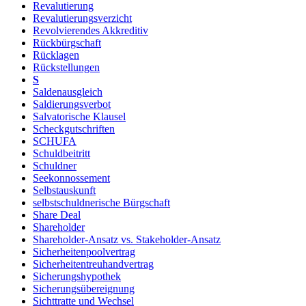
Revalutierung
Revalutierungsverzicht
Revolvierendes Akkreditiv
Rückbürgschaft
Rücklagen
Rückstellungen
S
Saldenausgleich
Saldierungsverbot
Salvatorische Klausel
Scheckgutschriften
SCHUFA
Schuldbeitritt
Schuldner
Seekonnossement
Selbstauskunft
selbstschuldnerische Bürgschaft
Share Deal
Shareholder
Shareholder-Ansatz vs. Stakeholder-Ansatz
Sicherheitenpoolvertrag
Sicherheitentreuhandvertrag
Sicherungshypothek
Sicherungsübereignung
Sichttratte und Wechsel