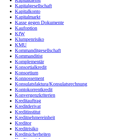
Kapitaldienst
Kapitalgesellschaft
Kapitalkonto
Kapitalmarkt
Kasse gegen Dokumente
Kaufoption
KfW
Klumpenrisiko
KMU
Kommanditgesellschaft
Kommanditist
Komplementär
Konsortialkredit
Konsortium
Konnossement
Konsulatsfaktura/Konsulatsrechnung
Kontokorrentkredit
Konvergenzkriterien
Kreditauftrag
Kreditderivat
Kreditinstitut
Kreditnehmereinheit
Kreditor
Kreditrisiko
Kreditsicherheiten