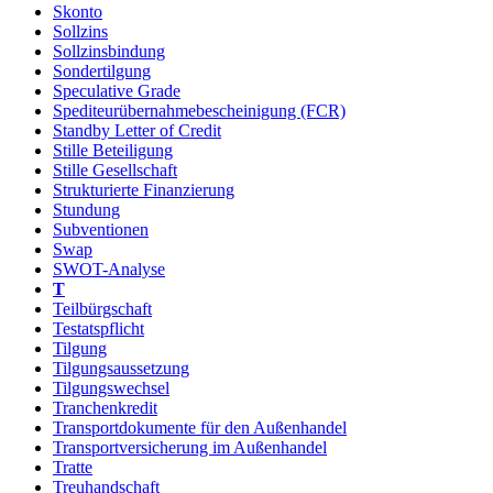
Skonto
Sollzins
Sollzinsbindung
Sondertilgung
Speculative Grade
Spediteurübernahmebescheinigung (FCR)
Standby Letter of Credit
Stille Beteiligung
Stille Gesellschaft
Strukturierte Finanzierung
Stundung
Subventionen
Swap
SWOT-Analyse
T
Teilbürgschaft
Testatspflicht
Tilgung
Tilgungsaussetzung
Tilgungswechsel
Tranchenkredit
Transportdokumente für den Außenhandel
Transportversicherung im Außenhandel
Tratte
Treuhandschaft