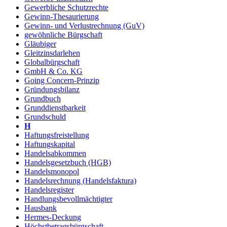
Gewerbliche Schutzrechte
Gewinn-Thesaurierung
Gewinn- und Verlustrechnung (GuV)
gewöhnliche Bürgschaft
Gläubiger
Gleitzinsdarlehen
Globalbürgschaft
GmbH & Co. KG
Going Concern-Prinzip
Gründungsbilanz
Grundbuch
Grunddienstbarkeit
Grundschuld
H
Haftungsfreistellung
Haftungskapital
Handelsabkommen
Handelsgesetzbuch (HGB)
Handelsmonopol
Handelsrechnung (Handelsfaktura)
Handelsregister
Handlungsbevollmächtigter
Hausbank
Hermes-Deckung
Höchstbetragsbürgschaft