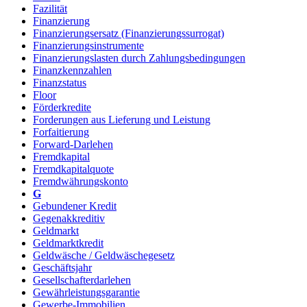
Fazilität
Finanzierung
Finanzierungsersatz (Finanzierungssurrogat)
Finanzierungsinstrumente
Finanzierungslasten durch Zahlungsbedingungen
Finanzkennzahlen
Finanzstatus
Floor
Förderkredite
Forderungen aus Lieferung und Leistung
Forfaitierung
Forward-Darlehen
Fremdkapital
Fremdkapitalquote
Fremdwährungskonto
G
Gebundener Kredit
Gegenakkreditiv
Geldmarkt
Geldmarktkredit
Geldwäsche / Geldwäschegesetz
Geschäftsjahr
Gesellschafterdarlehen
Gewährleistungsgarantie
Gewerbe-Immobilien