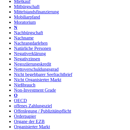
Mietkauf
Mitbürgschaft
Mittelstandsfinanzierung
Mobiliarpfand
Moratorium
N
Nachbürgschaft
Nachname
Nachrangdarlehen
Natürliche Personen
Negativerklärung
Negativzinsen
Negoziierungskredit
Nettoverschuldungsgrad
Nicht begebbarer Seefrachtbrief
Nicht Organisierter Markt
Nießbrauch
Non-Investment Grade
O
OECD
offenes Zahlungsziel
Offenlegung / Publizitätspflicht
Orderpapier
Organe der EZB
Organisierter Markt