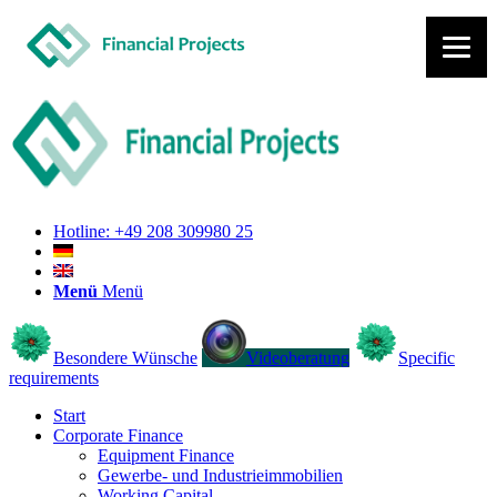
Hotline: +49 208 309980 25
Menü
Menü
Besondere Wünsche
Videoberatung
Specific
requirements
Start
Corporate Finance
Equipment Finance
Gewerbe- und Industrieimmobilien
Working Capital