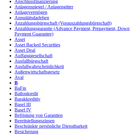
Anschlussfinanzierung
Anlagenspiegel / Anlagengitter
Anlagevermögen
Annuitätsdarlehen
Anzahlungsbürgschaft (Vorauszahlungsbürgschaft)
Anzahlungsgarantie (Advance Payment, Prepayment, Down
Payment Guarantee)
Asset
Asset Backed Securities
Asset Deal
Auffanggesellschaft
Ausfallbürgschaft
Ausfallwahrscheinlichkeit
Außenwirtschaftsgesetz
Aval
B
BaFin
Ballonkredit
Barakkreditiv
Basel III
Basel IV
Befristung von Garantien
Bereitstellungszinsen
Beschränkte persönliche Dienstbarkeit
Besicherung