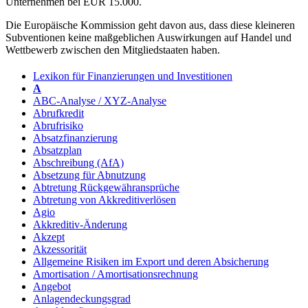
Unternehmen bei EUR 15.000.
Die Europäische Kommission geht davon aus, dass diese kleineren
Subventionen keine maßgeblichen Auswirkungen auf Handel und
Wettbewerb zwischen den Mitgliedstaaten haben.
Lexikon für Finanzierungen und Investitionen
A
ABC-Analyse / XYZ-Analyse
Abrufkredit
Abrufrisiko
Absatzfinanzierung
Absatzplan
Abschreibung (AfA)
Absetzung für Abnutzung
Abtretung Rückgewähransprüche
Abtretung von Akkreditiverlösen
Agio
Akkreditiv-Änderung
Akzept
Akzessorität
Allgemeine Risiken im Export und deren Absicherung
Amortisation / Amortisationsrechnung
Angebot
Anlagendeckungsgrad