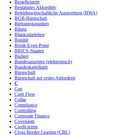
Bestelleintritt
Bestätigtes Akkreditiv
Betriebswirtschaftliche Auswertung (BWA)
BGB-Bürgschaft
Bietungsgarantien
Bilanz
Blankodarlehen
Bonität
Break-Even-Point
BRICS-Staaten
Budget
Bundesanzeiger (elektronisch)
Bundeskartellamt
Bürgschaft
Bürgschaft auf erstes Anfordern
C
Cap
Cash Flow
Collar
Compliance
Controlling
Corporate Finance
Covenants
Credit terms
Cross Border Leasing (CBL)