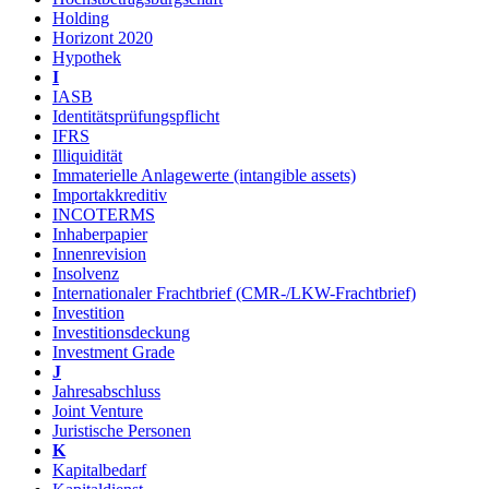
Holding
Horizont 2020
Hypothek
I
IASB
Identitätsprüfungspflicht
IFRS
Illiquidität
Immaterielle Anlagewerte (intangible assets)
Importakkreditiv
INCOTERMS
Inhaberpapier
Innenrevision
Insolvenz
Internationaler Frachtbrief (CMR-/LKW-Frachtbrief)
Investition
Investitionsdeckung
Investment Grade
J
Jahresabschluss
Joint Venture
Juristische Personen
K
Kapitalbedarf