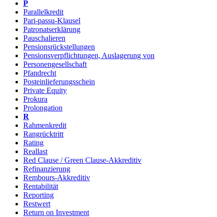
P
Parallelkredit
Pari-passu-Klausel
Patronatserklärung
Pauschalieren
Pensionsrückstellungen
Pensionsverpflichtungen, Auslagerung von
Personengesellschaft
Pfandrecht
Posteinlieferungsschein
Private Equity
Prokura
Prolongation
R
Rahmenkredit
Rangrücktritt
Rating
Reallast
Red Clause / Green Clause-Akkreditiv
Refinanzierung
Rembours-Akkreditiv
Rentabilität
Reporting
Restwert
Return on Investment