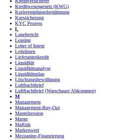
Kreditversicherer
Kreditwesengesetz (KWG)
Kurierempfangsbestätigung
Kurssicherung
KYC Prozess
L
Lagebericht
Leasing
Letter of Intent
Leitzinsen
Lieferantenkredit
Liquidität
Liquiditätsanalyse
Liquiditätsplan
Löschungsbewilligung
Luftfrachtbrief
Luftfrachtbrief (Warschauer Abkommen)
M
Management
Management-Buy-Out
Mantelzession
Marge
MaRisk
Markenwert
Mezzanine-Finanzierung