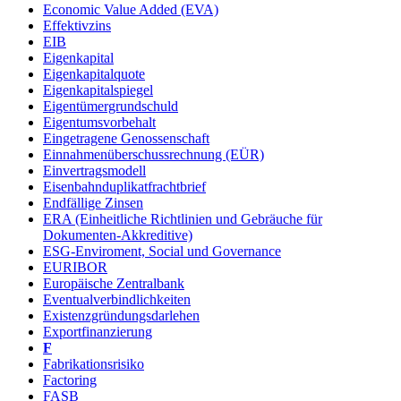
Economic Value Added (EVA)
Effektivzins
EIB
Eigenkapital
Eigenkapitalquote
Eigenkapitalspiegel
Eigentümergrundschuld
Eigentumsvorbehalt
Eingetragene Genossenschaft
Einnahmenüberschussrechnung (EÜR)
Einvertragsmodell
Eisenbahnduplikatfrachtbrief
Endfällige Zinsen
ERA (Einheitliche Richtlinien und Gebräuche für
Dokumenten-Akkreditive)
ESG-Enviroment, Social und Governance
EURIBOR
Europäische Zentralbank
Eventualverbindlichkeiten
Existenzgründungsdarlehen
Exportfinanzierung
F
Fabrikationsrisiko
Factoring
FASB