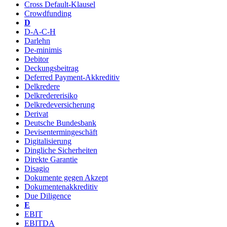
Cross Default-Klausel
Crowdfunding
D
D-A-C-H
Darlehn
De-minimis
Debitor
Deckungsbeitrag
Deferred Payment-Akkreditiv
Delkredere
Delkredererisiko
Delkredeversicherung
Derivat
Deutsche Bundesbank
Devisentermingeschäft
Digitalisierung
Dingliche Sicherheiten
Direkte Garantie
Disagio
Dokumente gegen Akzept
Dokumentenakkreditiv
Due Diligence
E
EBIT
EBITDA