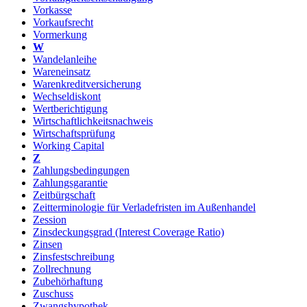
Vorkasse
Vorkaufsrecht
Vormerkung
W
Wandelanleihe
Wareneinsatz
Warenkreditversicherung
Wechseldiskont
Wertberichtigung
Wirtschaftlichkeitsnachweis
Wirtschaftsprüfung
Working Capital
Z
Zahlungsbedingungen
Zahlungsgarantie
Zeitbürgschaft
Zeitterminologie für Verladefristen im Außenhandel
Zession
Zinsdeckungsgrad (Interest Coverage Ratio)
Zinsen
Zinsfestschreibung
Zollrechnung
Zubehörhaftung
Zuschuss
Zwangshypothek